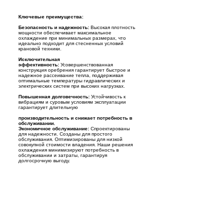
Ключевые преимущества:
Безопасность и надежность:
Высокая плотность
мощности обеспечивает максимальное
охлаждение при минимальных размерах, что
идеально подходит для стесненных условий
крановой техники.
Исключительная
эффективность:
Усовершенствованная
конструкция оребрения гарантирует быстрое и
надежное рассеивание тепла, поддерживая
оптимальные температуры гидравлических и
электрических систем при высоких нагрузках.
Повышенная долговечность:
Устойчивость к
вибрациям и суровым условиям эксплуатации
гарантирует длительную
производительность и снижает потребность в
обслуживании.
Экономичное обслуживание:
Спроектированы
для надежности. Созданы для простого
обслуживания. Оптимизированы для низкой
совокупной стоимости владения. Наши решения
охлаждения минимизируют потребность в
обслуживании и затраты, гарантируя
долгосрочную выгоду.