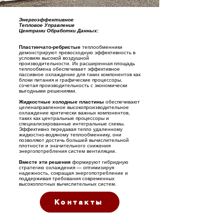
Энергоэффективное
Тепловое Управление
Центрами Обработки Данных:
Пластинчато-ребристые
теплообменники
демонстрируют превосходную эффективность в
условиях высокой воздушной
производительности. Их расширенная площадь
теплообмена обеспечивает эффективное
пассивное охлаждение для таких компонентов как
блоки питания и графические процессоры,
сочетая производительность с экономически
выгодными решениями.
Жидкостные холодные пластины
обеспечивают
целенаправленное высокопроизводительное
охлаждение критически важных компонентов,
таких как центральные процессоры и
специализированные интегральные схемы.
Эффективно передавая тепло удаленному
жидкостно-водяному теплообменнику, они
позволяют достичь большей вычислительной
плотности и значительного снижения
энергопотребления систем вентиляции.
Вместе эти решения
формируют гибридную
стратегию охлаждения — оптимизируя
надежность, сокращая энергопотребление и
поддерживая требования современных
высокоплотных вычислительных систем.
Контакты