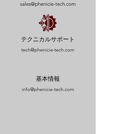
sales@phenicie-tech.com
テクニカルサポート
tech@phenicie-tech.com
基本情報
info@phenicie-tech.com